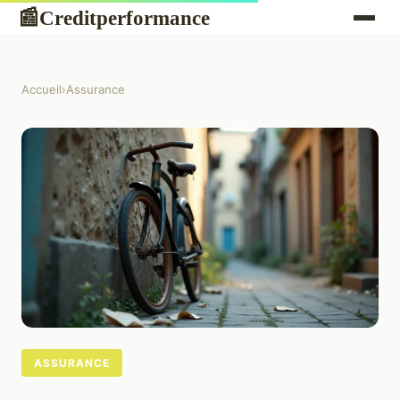
Creditperformance
📰
Accueil
›
Assurance
ASSURANCE