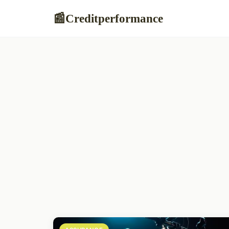
Creditperformance
📰