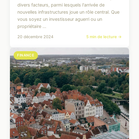
divers facteurs, parmi lesquels l'arrivée de
nouvelles infrastructures joue un rôle central. Que
vous soyez un investisseur aguerri ou un
propriétaire ...
20 décembre 2024
5 min de lecture →
FINANCE